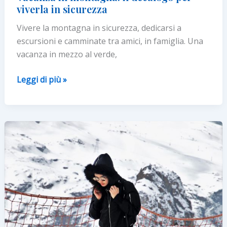
viverla in sicurezza
Vivere la montagna in sicurezza, dedicarsi a
escursioni e camminate tra amici, in famiglia. Una
vacanza in mezzo al verde,
Vacanza
Leggi di più »
in
montagna:
il
decalogo
per
viverla
in
sicurezza