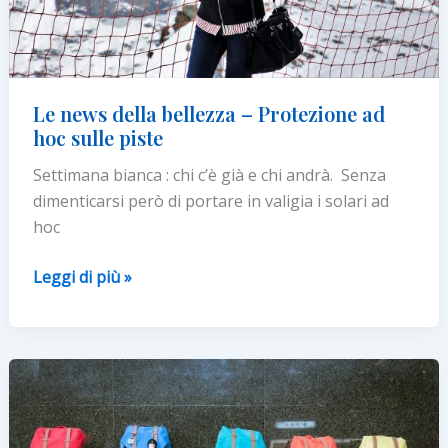
Le news della bellezza – Protezione ad
hoc sulle piste
Settimana bianca : chi c’è già e chi andrà. Senza
dimenticarsi però di portare in valigia i solari ad
hoc
Le
Leggi di più »
news
della
bellezza
–
Protezione
ad