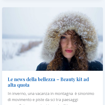
o
montagna?
I
benefici
per
la
salute
di
entrambe
le
mete
Le news della bellezza – Beauty kit ad
alta quota
In inverno, una vacanza in montagna è sinonimo
di movimento e piste da sci tra paesaggi