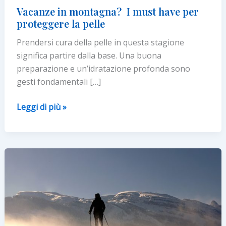
Vacanze in montagna? I must have per
proteggere la pelle
Prendersi cura della pelle in questa stagione
significa partire dalla base. Una buona
preparazione e un’idratazione profonda sono
gesti fondamentali […]
Vacanze
Leggi di più »
in
montagna?
I
must
have
per
proteggere
la
pelle