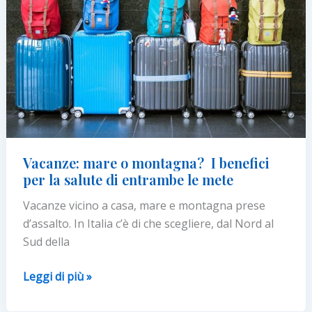
hoc
sulle
piste
Vacanze: mare o montagna? I benefici
per la salute di entrambe le mete
Vacanze vicino a casa, mare e montagna prese
d’assalto. In Italia c’è di che scegliere, dal Nord al
Sud della
Vacanze:
Leggi di più »
mare