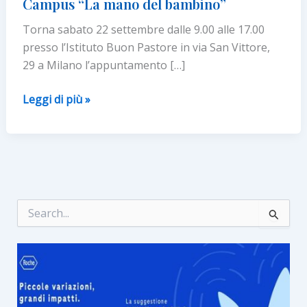
Campus “La mano del bambino”
Torna sabato 22 settembre dalle 9.00 alle 17.00
presso l’Istituto Buon Pastore in via San Vittore,
29 a Milano l’appuntamento […]
Torna
Leggi di più »
a
Milano
la
VII
edizione
del
C
e
Campus
r
“La
c
mano
a
:
del
bambino”