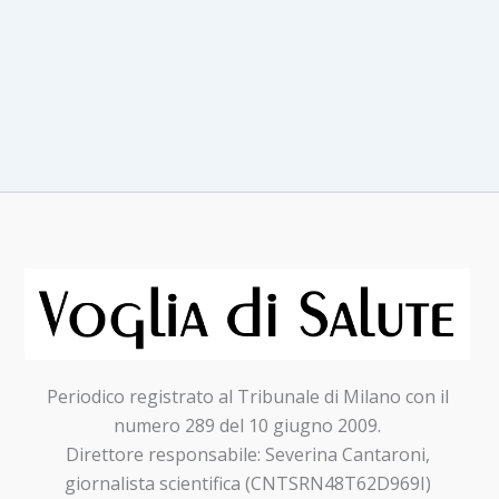
di
ricerca
del
futuro:
dalla
modulazione
del
microbiota,
alla
pillola
‘brucia-
grasso’
Periodico registrato al Tribunale di Milano con il
numero 289 del 10 giugno 2009.
Direttore responsabile: Severina Cantaroni,
giornalista scientifica (CNTSRN48T62D969I)