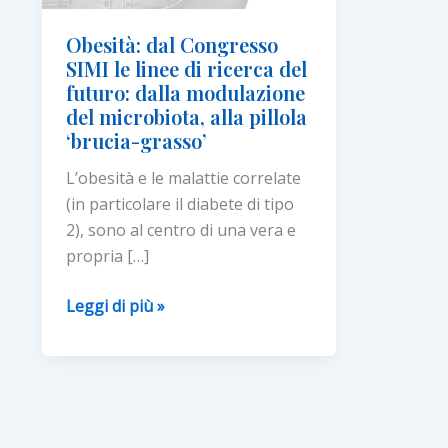
Obesità: dal Congresso
SIMI le linee di ricerca del
futuro: dalla modulazione
del microbiota, alla pillola
‘brucia-grasso’
L’obesità e le malattie correlate
(in particolare il diabete di tipo
2), sono al centro di una vera e
propria […]
Obesità:
Leggi di più »
dal
Congresso
SIMI
le
linee