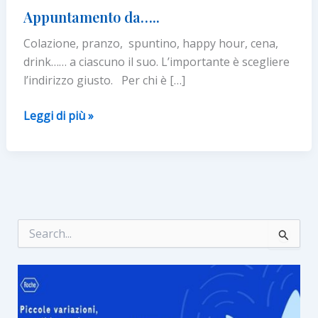
Appuntamento da…..
Colazione, pranzo, spuntino, happy hour, cena,
drink…… a ciascuno il suo. L’importante è scegliere
l’indirizzo giusto. Per chi è […]
Appuntamento
Leggi di più »
da…..
C
e
r
c
a
: