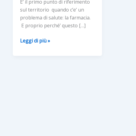
E’ il primo punto di riferimento
sul territorio quando c’e’ un
problema di salute: la farmacia.
E proprio perché’ questo […]
LE
Leggi di più »
FARMACIE
METTONO
IN
RETE
L’INFORMAZIONE
SCIENTIFICA
SULLE
PATOLOGIE
DI
NEONATI
E
BAMBINI