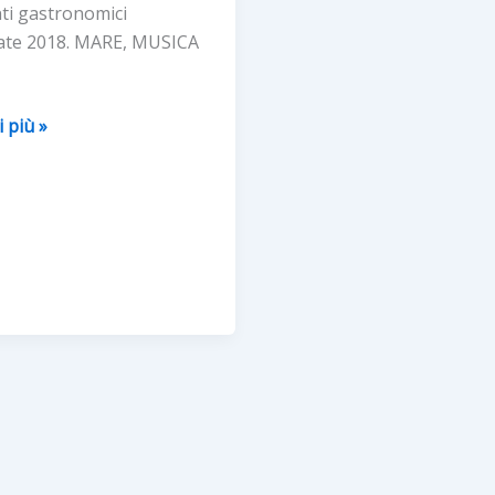
nti gastronomici
tate 2018. MARE, MUSICA
i più »
A
E
STRIA