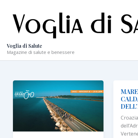
Vai
al
contenuto
Voglia di Salute
Magazine di salute e benessere
MARE,
CALD
DELL’
Croazia
dell’Ad
Vertene