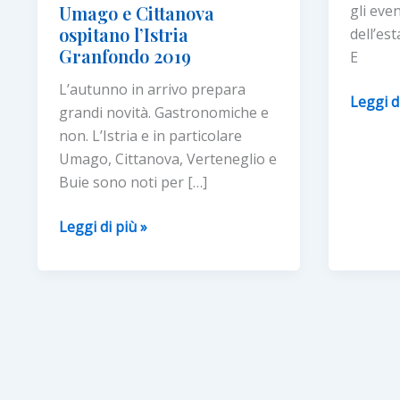
Umago e Cittanova
gli eve
ospitano l’Istria
dell’es
Granfondo 2019
E
L’autunno in arrivo prepara
MARE,
Leggi d
grandi novità. Gastronomiche e
MUSIC
non. L’Istria e in particolare
E
Umago, Cittanova, Verteneglio e
VINI:
Buie sono noti per […]
LA
CALDA
Umago
Leggi di più »
ESTAT
e
DELL’I
Cittanova
ospitano
l’Istria
Granfondo
2019