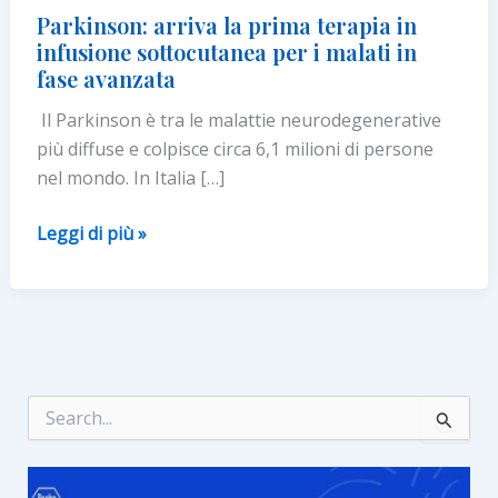
Parkinson: arriva la prima terapia in
infusione sottocutanea per i malati in
fase avanzata
Il Parkinson è tra le malattie neurodegenerative
più diffuse e colpisce circa 6,1 milioni di persone
nel mondo. In Italia […]
Parkinson:
Leggi di più »
arriva
la
prima
terapia
in
infusione
C
e
sottocutanea
r
per
c
i
a