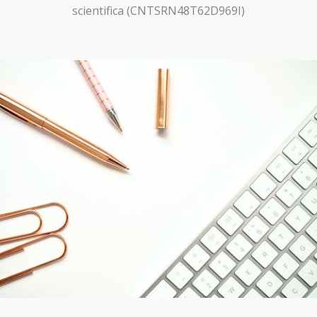
scientifica (CNTSRN48T62D969I)