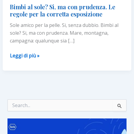
Bimbi al sole? Si, ma con prudenza. Le
regole per la corretta esposizione
Sole amico per la pelle. Si, senza dubbio. Bimbi al
sole? Si, ma con prudenza. Mare, montagna,
campagna: qualunque sia […]
Bimbi
Leggi di più »
al
sole?
Si,
ma
con
prudenza.
C
e
Le
r
regole
c
per
a
:
la