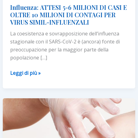
Influenza: ATTESI 5-6 MILIONI DI CASI E
OLTRE 10 MILIONI DI CONTAGI PER
VIRUS SIMIL-INFLUENZALI
La coesistenza e sovrapposizione dell’influenza
stagionale con il SARS-CoV-2 è (ancora) fonte di
preoccupazione per la maggior parte della
popolazione […]
Influenza: ATTESI
Leggi di più »
5-
6
MILIONI
DI
CASI
E
OLTRE
10