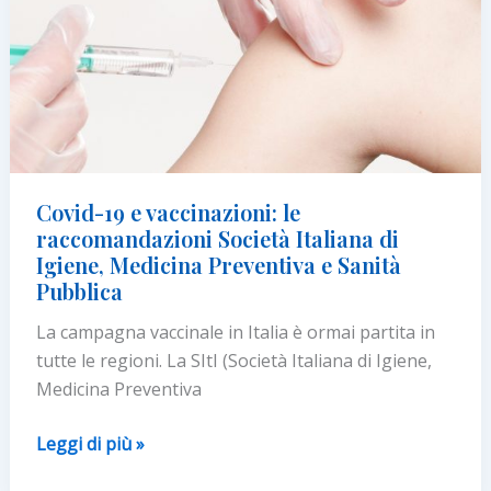
MILIONI
DI
CONTAGI
PER
VIRUS
SIMIL-
INFLUENZALI
Covid-19 e vaccinazioni: le
raccomandazioni Società Italiana di
Igiene, Medicina Preventiva e Sanità
Pubblica
La campagna vaccinale in Italia è ormai partita in
tutte le regioni. La SItI (Società Italiana di Igiene,
Medicina Preventiva
Covid-
Leggi di più »
19