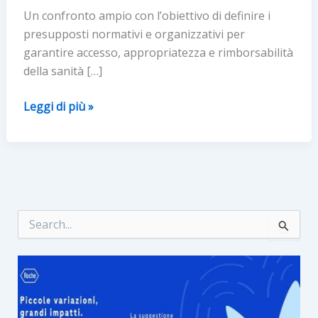
Un confronto ampio con l’obiettivo di definire i
presupposti normativi e organizzativi per
garantire accesso, appropriatezza e rimborsabilità
della sanità […]
Le
Leggi di più »
regole
della
sanità
digitale
e
delle
C
e
terapie
r
digitali
c
a
: