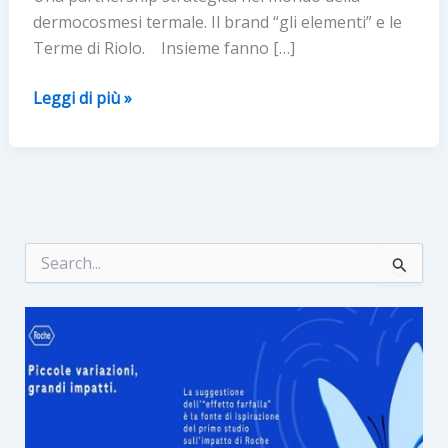
dermocosmesi termale. Il brand “gli elementi” e le
Terme di Riolo. Insieme fanno […]
“gli
Leggi di più »
elementi”
per
una
pelle
ideale:
nuova
C
e
e
r
radiosa
c
a
: