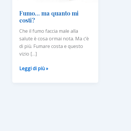
Fumo… ma quanto mi
costi?
Che il fumo faccia male alla
salute è cosa ormai nota. Ma c’è
di più. Fumare costa e questo
vizio […]
Fumo…
Leggi di più »
ma
quanto
mi
costi?