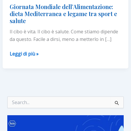
Giornata Mondiale dell’Alimentazione:
dieta Mediterranea e legame tra sport e
salute
Il cibo è vita. Il cibo è salute. Come stiamo dipende
da questo. Facile a dirsi, meno a metterlo in […]
Giornata
Leggi di più »
Mondiale
dell’Alimentazione:
dieta
Mediterranea
e
legame
C
e
tra
r
sport
c
e
a
:
salute