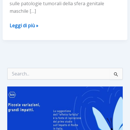
sulle patologie tumorali della sfera genitale
maschile […]
LILT
Leggi di più »
for
MEN. UNA
SETTIMANA
DEDICATA
ALLA
PREVENZIONE
C
e
DEI
r
TUMORI
c
MASCHILI
a
: