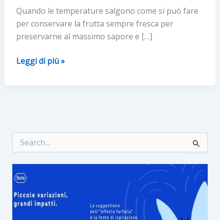
Quando le temperature salgono come si può fare
per conservare la frutta sempre fresca per
preservarne al massimo sapore e […]
Conservare
Leggi di più »
la
frutta
in
estate:
istruzioni
per
C
e
l’uso
r
c
a
: