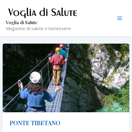
Vai
al
contenuto
Voglia di Salute
Magazine di salute e benessere
PONTE TIBETANO