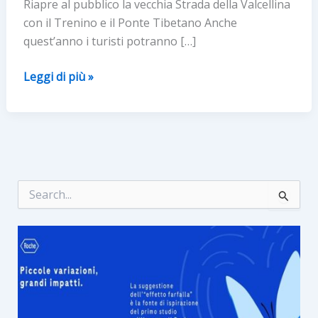
Riapre al pubblico la vecchia Strada della Valcellina
con il Trenino e il Ponte Tibetano Anche
quest’anno i turisti potranno […]
PONTE
Leggi di più »
TIBETANO
C
e
r
c
a
: