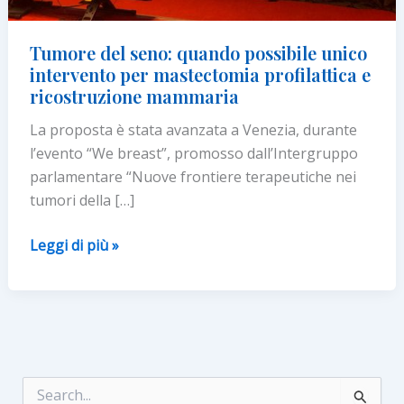
Tumore del seno: quando possibile unico
intervento per mastectomia profilattica e
ricostruzione mammaria
La proposta è stata avanzata a Venezia, durante
l’evento “We breast”, promosso dall’Intergruppo
parlamentare “Nuove frontiere terapeutiche nei
tumori della […]
Tumore
Leggi di più »
del
seno:
quando
possibile
unico
intervento
C
e