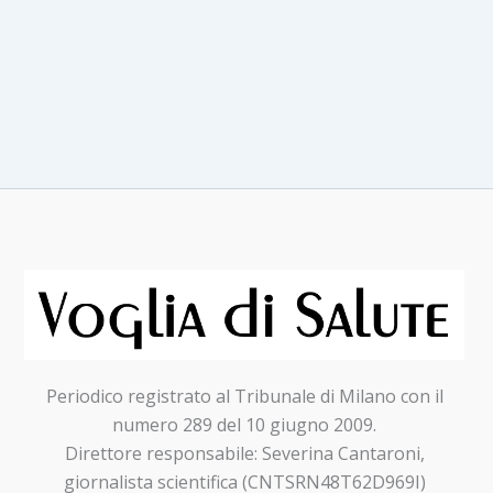
B:
anche
in
Italia la
rimborsabilità
di
tafasitamab
Periodico registrato al Tribunale di Milano con il
numero 289 del 10 giugno 2009.
Direttore responsabile: Severina Cantaroni,
giornalista scientifica (CNTSRN48T62D969I)