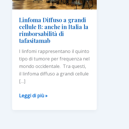
Linfoma Diffuso a grandi
cellule B: anche in Italia la
rimborsabilità di
tafasitamab
I linfomi rappresentano il quinto
tipo di tumore per frequenza nel
mondo occidentale. Tra questi,
il linfoma diffuso a grandi cellule
[…]
Linfoma
Leggi di più »
Diffuso
a
grandi
cellule