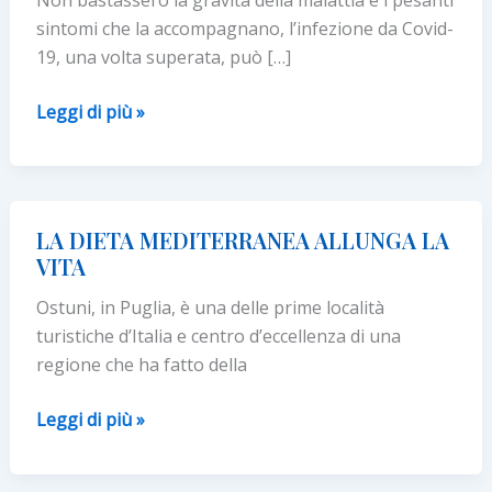
sintomi che la accompagnano, l’infezione da Covid-
19, una volta superata, può […]
Covid-
Leggi di più »
19,
il
‘vero’
bersaglio
LA DIETA MEDITERRANEA ALLUNGA LA
potrebbe
VITA
essere
Ostuni, in Puglia, è una delle prime località
il
turistiche d’Italia e centro d’eccellenza di una
cervello
regione che ha fatto della
LA
Leggi di più »
DIETA
MEDITERRANEA