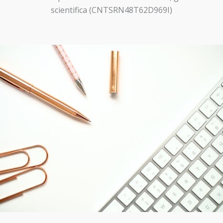
scientifica (CNTSRN48T62D969I)