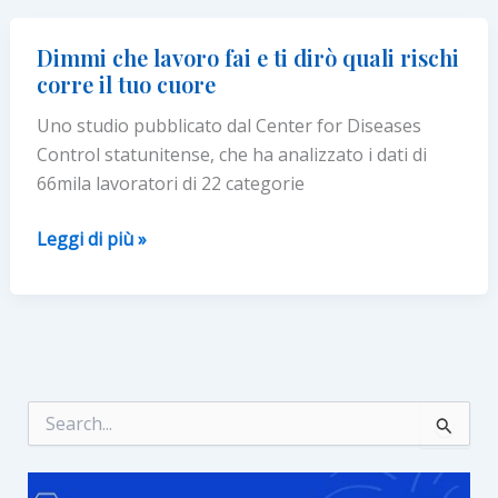
ALLUNGA
LA
Dimmi che lavoro fai e ti dirò quali rischi
VITA
corre il tuo cuore
Uno studio pubblicato dal Center for Diseases
Control statunitense, che ha analizzato i dati di
66mila lavoratori di 22 categorie
Dimmi
Leggi di più »
che
lavoro
fai
e
ti
dirò
C
e
quali
r
rischi
c