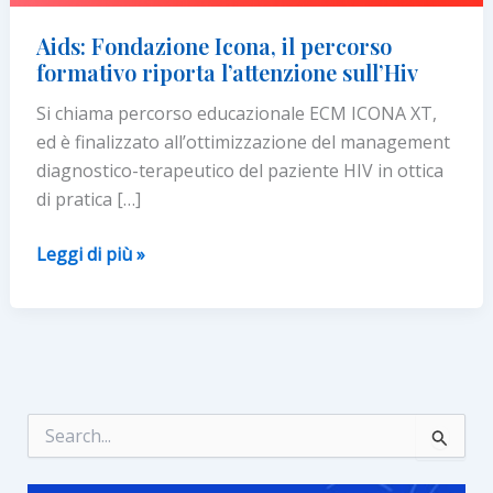
Aids: Fondazione Icona, il percorso
formativo riporta l’attenzione sull’Hiv
Si chiama percorso educazionale ECM ICONA XT,
ed è finalizzato all’ottimizzazione del management
diagnostico-terapeutico del paziente HIV in ottica
di pratica […]
Aids:
Leggi di più »
Fondazione
Icona,
il
percorso
formativo
riporta
C
e
l’attenzione
r
sull’Hiv
c