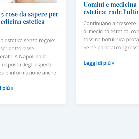
Uomini e medicina
estetica: cade l’ult
 5 cose da sapere per
edicina estetica
Continuano a crescere i
a
di medicina estetica, con 
tossina botulinica prota
a estetica senza regole:
Se ne parla al congress
lse” dottoresse
rate. A Napoli dalla
Uomini
Leggi di più »
 risposta degli esperti:
e
za e informazione anche
medicina
estetica:
i più »
cade
l’ultimo
tabù