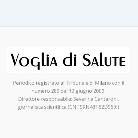
errori
da
non
fare
in
chirurgia
e
medicina
estetica
per
Periodico registrato al Tribunale di Milano con il
evitare
numero 289 del 10 giugno 2009.
sorprese
Direttore responsabile: Severina Cantaroni,
giornalista scientifica (CNTSRN48T62D969I)