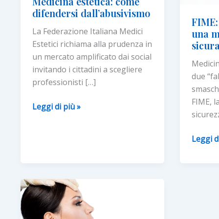
Medicina estetica: come
difendersi dall’abusivismo
FIME:
La Federazione Italiana Medici
una m
Estetici richiama alla prudenza in
sicur
un mercato amplificato dai social
Medicin
invitando i cittadini a scegliere
due “fa
professionisti […]
smasche
FIME, la
Medicina
Leggi di più »
sicurez
estetica:
come
FIME:
Leggi d
difendersi
5
dall’abusivismo
cose
da
sapere
per
una