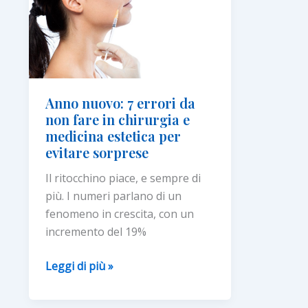
medici
estetic
sicura
Anno nuovo: 7 errori da
non fare in chirurgia e
medicina estetica per
evitare sorprese
Il ritocchino piace, e sempre di
più. I numeri parlano di un
fenomeno in crescita, con un
incremento del 19%
Anno
Leggi di più »
nuovo:
7