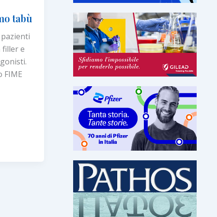
imo tabù
 pazienti
filler e
gonisti.
o FIME