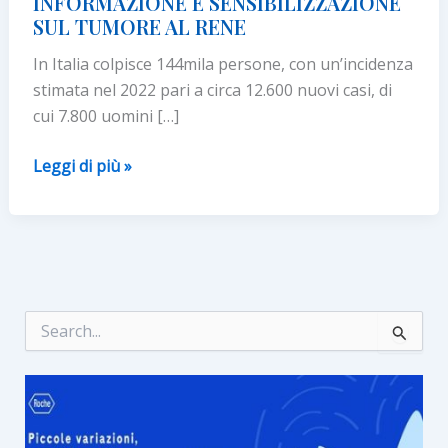
INFORMAZIONE E SENSIBILIZZAZIONE
SUL TUMORE AL RENE
In Italia colpisce 144mila persone, con un’incidenza
stimata nel 2022 pari a circa 12.600 nuovi casi, di
cui 7.800 uomini […]
“FIANCO
Leggi di più »
A
FIANCO”,
LA
CAMPAGNA
DI
INFORMAZIONE
C
e
E
r
SENSIBILIZZAZIONE
c
SUL
a
:
TUMORE