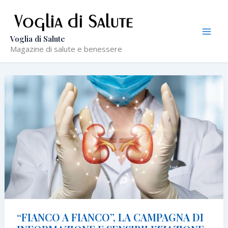
Vai
al
contenuto
Voglia di Salute
Magazine di salute e benessere
“FIANCO A FIANCO”, LA CAMPAGNA DI