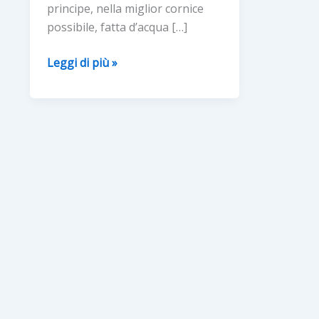
principe, nella miglior cornice
possibile, fatta d’acqua […]
“SAGRA
Leggi di più »
DELL’ANGUILLA”
–
COMACCHIO
(FE)
Dal
23
settembre
al
9
ottobre