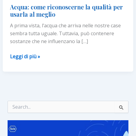
Acqua: come riconoscerne la qualità per
usarla al meglio
A prima vista, l’acqua che arriva nelle nostre case
sembra tutta uguale. Tuttavia, può contenere
sostanze che ne influenzano la […]
Acqua:
Leggi di più »
come
riconoscerne
la
qualità
per
usarla
C
e
al
r
meglio
c
a
: