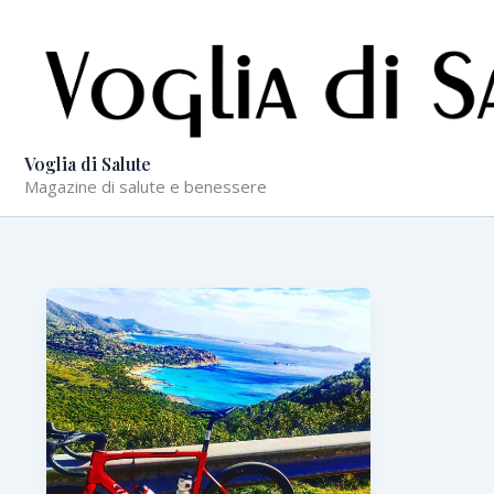
Vai
al
contenuto
Voglia di Salute
Magazine di salute e benessere