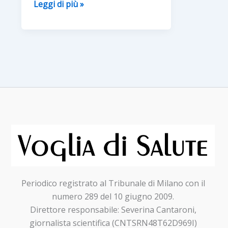
Bikelifetour
Leggi di più »
2021#solocosebelle:
una
staffetta
di
solidarietà
per
sostenere
la
Fondazione
IEO-
MONZINO
Periodico registrato al Tribunale di Milano con il
numero 289 del 10 giugno 2009.
Direttore responsabile: Severina Cantaroni,
giornalista scientifica (CNTSRN48T62D969I)