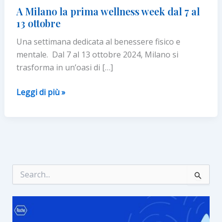
A Milano la prima wellness week dal 7 al
13 ottobre
Una settimana dedicata al benessere fisico e
mentale. Dal 7 al 13 ottobre 2024, Milano si
trasforma in un’oasi di […]
A
Leggi di più »
Milano
la
prima
wellness
week
dal
C
e
7
r
al
c
13
a
:
ottobre