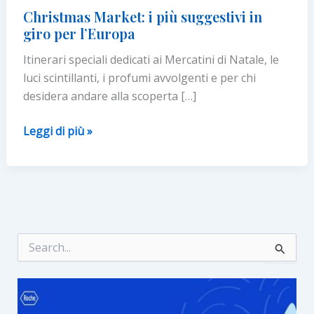
Christmas Market: i più suggestivi in
giro per l’Europa
Itinerari speciali dedicati ai Mercatini di Natale, le
luci scintillanti, i profumi avvolgenti e per chi
desidera andare alla scoperta […]
Christmas
Leggi di più »
Market:
i
più
suggestivi
in
giro
C
e
per
r
l’Europa
c
a
: