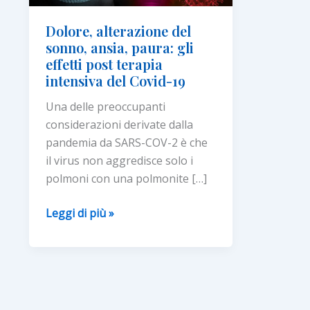
Dolore, alterazione del
sonno, ansia, paura: gli
effetti post terapia
intensiva del Covid-19
Una delle preoccupanti
considerazioni derivate dalla
pandemia da SARS-COV-2 è che
il virus non aggredisce solo i
polmoni con una polmonite […]
Dolore,
Leggi di più »
alterazione
del
sonno,
ansia,
paura: