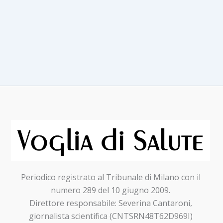
gli
effetti
post
terapia
intensiva
del
Covid-
19
Periodico registrato al Tribunale di Milano con il
numero 289 del 10 giugno 2009.
Direttore responsabile: Severina Cantaroni,
giornalista scientifica (CNTSRN48T62D969I)