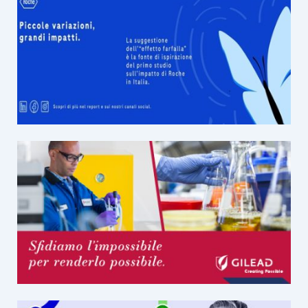
:
per
celiaci