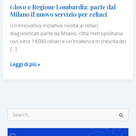
Glovo e Regione Lombardia: parte dal
Milano il nuovo servizio per celiaci
Un’innovativa iniziativa rivolta ai celiaci
diagnosticati parte da Milano, città metropolitana
con oltre 14.000 celiaci e un’incidenza in crescita del
[…]
Glovo
Leggi di più »
e
Regione
Lombardia:
parte
dal
Milano
C
e
il
r
nuovo
c
servizio
a