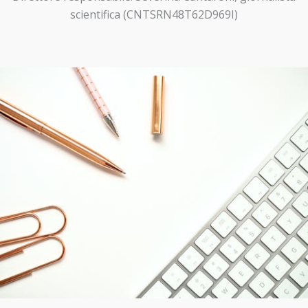
scientifica (CNTSRN48T62D969I)