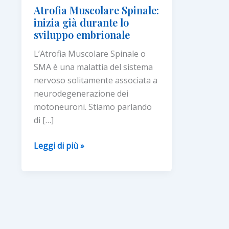
Atrofia Muscolare Spinale:
inizia già durante lo
sviluppo embrionale
L’Atrofia Muscolare Spinale o
SMA è una malattia del sistema
nervoso solitamente associata a
neurodegenerazione dei
motoneuroni. Stiamo parlando
di […]
Atrofia
Leggi di più »
Muscolare
Spinale:
inizia
già
durante
lo