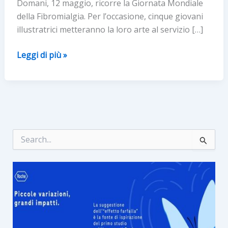
Domani, 12 maggio, ricorre la Giornata Mondiale
della Fibromialgia. Per l’occasione, cinque giovani
illustratrici metteranno la loro arte al servizio […]
Al
Leggi di più »
via
la
campagna
di
sensibilizzazione
“Fibro…
C
e
che?
r
Diamo
c
un
a
:
volto
alla
fibromialgia”