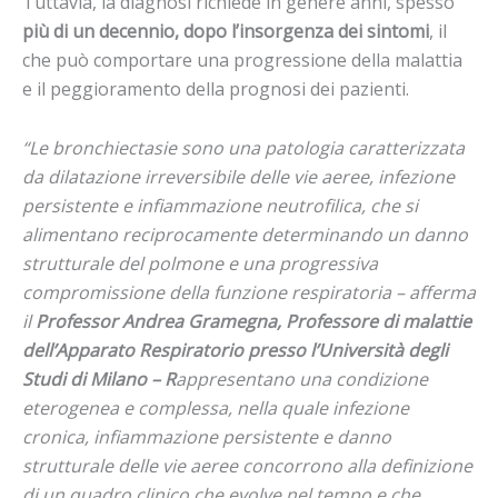
Tuttavia, la diagnosi richiede in genere anni, spesso
più di un decennio, dopo l’insorgenza dei sintomi
, il
che può comportare una progressione della malattia
e il peggioramento della prognosi dei pazienti.
“Le bronchiectasie sono una patologia caratterizzata
da dilatazione irreversibile delle vie aeree, infezione
persistente e infiammazione neutrofilica, che si
alimentano reciprocamente determinando un danno
strutturale del polmone e una progressiva
compromissione della funzione respiratoria – afferma
il
Professor Andrea Gramegna, Professore di malattie
dell’Apparato Respiratorio presso l’Università degli
Studi di Milano – R
appresentano una condizione
eterogenea e complessa, nella quale infezione
cronica, infiammazione persistente e danno
strutturale delle vie aeree concorrono alla definizione
di un quadro clinico che evolve nel tempo e che