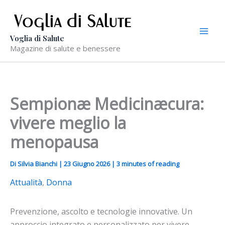
Vai
al
contenuto
Voglia di Salute
Magazine di salute e benessere
Sempionæ Medicinæcura:
vivere meglio la
menopausa
Di
Silvia Bianchi
|
23 Giugno 2026
|
3 minutes of reading
Attualità
,
Donna
Prevenzione, ascolto e tecnologie innovative. Un
approccio integrato e personalizzato per vivere