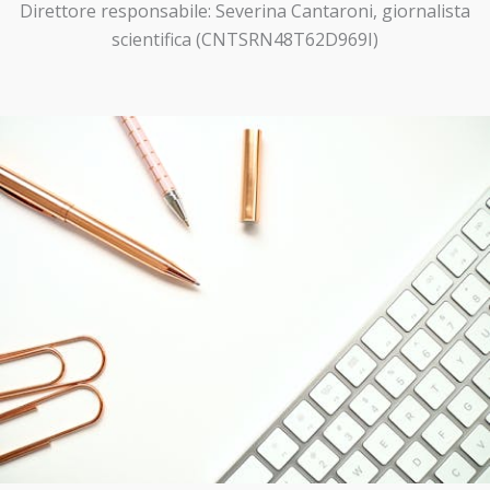
Direttore responsabile: Severina Cantaroni, giornalista
scientifica (CNTSRN48T62D969I)