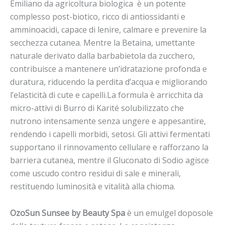
Emiliano
da agricoltura biologica è
un potente
complesso post-biotico, ricco di antiossidanti e
amminoacidi, capace di lenire, calmare e prevenire la
secchezza cutanea. Mentre
la
Betaina
, umettante
naturale derivato dalla barbabietola da zucchero,
contribuisce a mantenere un
’
idratazione profonda e
duratura, riducendo la perdita d
’
acqua e migliorando
l
’
elasticità di cute e capelli.
La formula è arricchita da
micro-attivi di
Burro di Karit
é
solubilizzato
che
nutrono intensamente senza ungere e
appesantire,
rendendo i capelli morbidi, setosi. Gli attivi fermentati
supportano il rinnovamento cellulare e rafforzano la
barriera cutanea
, mentre il
Gluconato di Sodio
agisce
come uscudo contro residui di sale e minerali,
restituendo luminosità e vitalità alla chioma.
OzoSun Sunsee by Beauty Spa
è un emulgel doposole