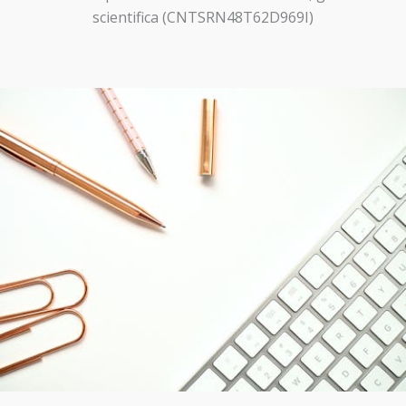
scientifica (CNTSRN48T62D969I)