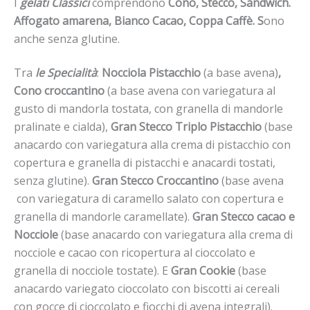
I
gelati Classici
comprendono
Cono, Stecco, Sandwich.
Affogato amarena, Bianco Cacao, Coppa Caffè. S
ono
anche senza glutine.
Tra
le Specialità
:
Nocciola Pistacchio
(a base avena)
,
Cono croccantino
(a base avena con variegatura al
gusto di mandorla tostata, con granella di mandorle
pralinate e cialda),
Gran Stecco Triplo Pistacchio
(base
anacardo con variegatura alla crema di pistacchio con
copertura e granella di pistacchi e anacardi tostati,
senza glutine).
Gran Stecco Croccantino
(base avena
con variegatura di caramello salato con copertura e
granella di mandorle caramellate).
Gran Stecco cacao e
Nocciole
(base anacardo con variegatura alla crema di
nocciole e cacao con ricopertura al cioccolato e
granella di nocciole tostate). E
Gran Cookie
(base
anacardo variegato cioccolato con biscotti ai cereali
con gocce di cioccolato e fiocchi di avena integrali).