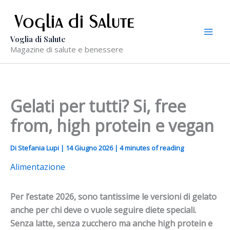
Vai
al
contenuto
Voglia di Salute
Magazine di salute e benessere
Gelati per tutti? Si, free
from, high protein e vegan
Di
Stefania Lupi
|
14 Giugno 2026
|
4 minutes of reading
Alimentazione
Per l’estate 2026, sono
tantissime le
versioni
di gelato
anche per chi deve o vuole seguire diete speciali.
S
enza
latte,
senza
zucchero
ma anche high
protein
e