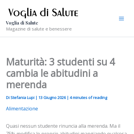
Vai
al
contenuto
Voglia di Salute
Magazine di salute e benessere
Maturità: 3 studenti su 4
cambia le abitudini a
merenda
Di
Stefania Lupi
|
13 Giugno 2026
|
4 minutes of reading
Alimentazione
Quasi nessun studente rinuncia alla merenda. Ma il
75% modifica le proprie abitudini mangiando qualcosa