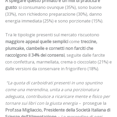
A spiegare questo primato è un mix di praticità e
gusto
: si consumano ovunque (35%), sono buone
(33%), non richiedono preparazione (30%), danno
energia immediata (25%) e sono porzionate (15%).
Tra le tipologie presenti sul mercato riscuotono
maggiore appeal quelle semplici
come
treccine,
plumcake, ciambelle e cornetti non farciti che
raccolgono il 34% dei consensi
, seguite dalle farcite
con confettura, marmellata, crema o cioccolato (21%) e
dalle versioni da conservare in frigorifero (18%).
“La quota di carboidrati presenti in uno spuntino
come una merendina, unita a una porzionatura
adeguata, contribuisce a ricaricare mente e fisico per
tornare sui libri con la giusta energia –
prosegue la
Prof.ssa
Migliaccio,
Presidente della Società Italiana di
Scienze dell’Alimentazione –
Le merendine di oggi