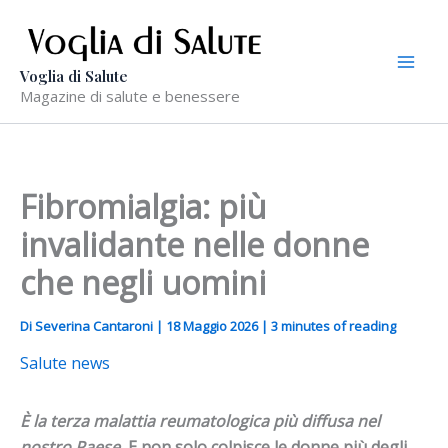
Vai
al
contenuto
Voglia di Salute
Magazine di salute e benessere
Fibromialgia: più
invalidante nelle donne
che negli uomini
Di
Severina Cantaroni
|
18 Maggio 2026
|
3 minutes of reading
Salute news
È la terza malattia reumatologica più diffusa nel
nostro Paese.
E non solo colpisce le donne più degli