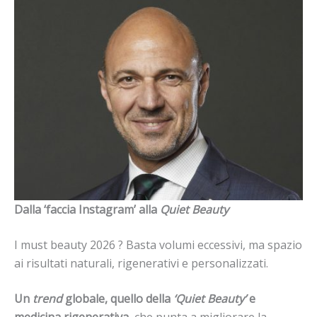
Dalla ‘faccia Instagram’ alla
Quiet Beauty
I must beauty 2026 ? Basta volumi eccessivi, ma spazio
ai risultati naturali, rigenerativi e personalizzati.
Un
trend
globale, quello della
‘Quiet Beauty’
e
medicina rigenerativa
, che punta a migliorare la