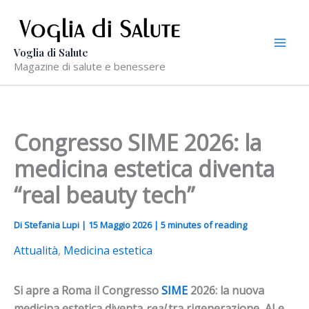
Vai
al
contenuto
Voglia di Salute
Magazine di salute e benessere
Congresso SIME 2026: la
medicina estetica diventa
“real beauty tech”
Di
Stefania Lupi
|
15 Maggio 2026
|
5 minutes of reading
Attualità
,
Medicina estetica
Si apre a Roma il Congresso
SIME
2026: la nuova
medicina estetica diventa
real
tra rigenerazione, AI e