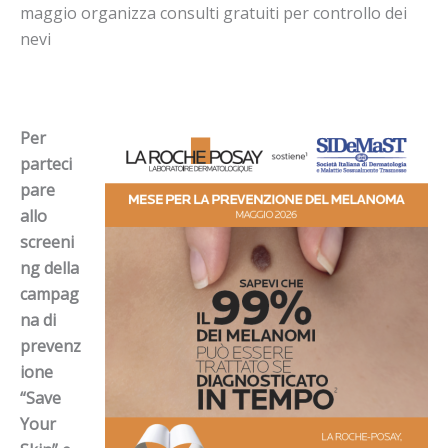
maggio organizza consulti gratuiti per controllo dei
nevi
Per
parteci
pare
allo
screeni
ng della
campag
na di
prevenz
ione
“Save
Your