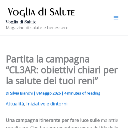
Vai
al
contenuto
Voglia di Salute
Magazine di salute e benessere
Partita la campagna
“CL3AR: obiettivi chiari per
la salute dei tuoi reni”
Di
Silvia Bianchi
|
8 Maggio 2026
|
4 minutes of reading
Attualità
,
Iniziative e dintorni
Una campagna itinerante per fare luce sulle
malattie
renali rare. Che he rappresentano meno del 5% delle