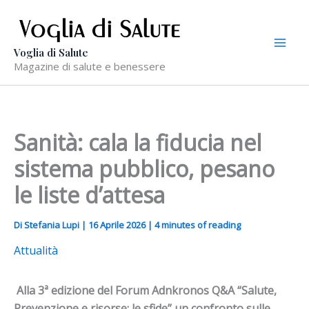
Vai
al
contenuto
Voglia di Salute
Magazine di salute e benessere
Sanità: cala la fiducia nel
sistema pubblico, pesano
le liste d’attesa
Di
Stefania Lupi
|
16 Aprile 2026
|
4 minutes of reading
Attualità
Alla 3ª edizione del Forum Adnkronos Q&A “Salute,
Prevenzione e risorse: le sfide” un confronto sulle