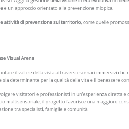
diviso. Oggi
la gestione della visione in età evolutiva richiede
ie
e un approccio orientato alla prevenzione miopica.
le attività di prevenzione sul territorio
, come quelle promoss
nse Visual Arena
ntare il valore della vista attraverso scenari immersivi che 
sia determinante per la qualità della vita e il benessere co
lgere visitatori e professionisti in un’esperienza diretta e c
io multisensoriale, il progetto favorisce una maggiore con
ione tra specialisti, famiglie e comunità.