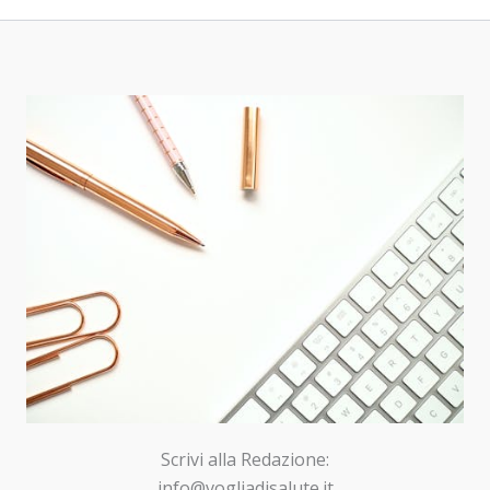
Scrivi alla Redazione:
info@vogliadisalute.it