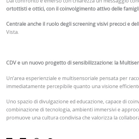
Dal confronto è emerso con chiarezza un messaggio con
ortottisti e ottici, con il coinvolgimento attivo delle famigl
Centrale anche il ruolo degli screening visivi precoci e del
Vista.
CDV e un nuovo progetto di sensibilizzazione: la Multise
Un’area esperienziale e multisensoriale pensata per racco
immediatamente percepibile quanto una visione efficiente 
Uno spazio di divulgazione ed educazione, capace di coinvo
combinazione di tecnologia, ambienti immersivi e approcc
promuove una cultura condivisa che valorizza la collaboraz