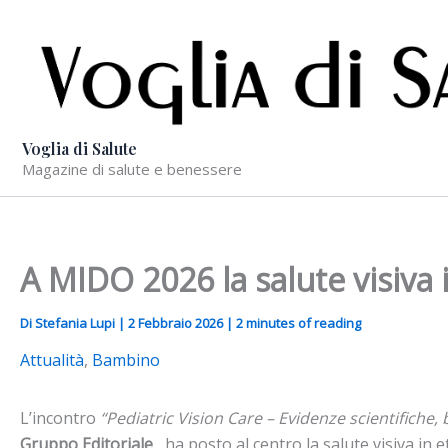
Vai
al
contenuto
Voglia di Salute
Magazine di salute e benessere
A MIDO 2026 la salute visiva 
Di
Stefania Lupi
|
2 Febbraio 2026
|
2 minutes of reading
Attualità
,
Bambino
L’incontro
“Pediatric Vision Care – Evidenze scientifiche, 
Gruppo Editoriale
, ha posto al centro la salute visiva in e