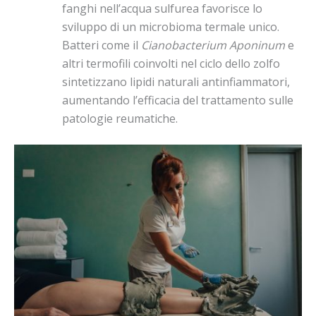
fanghi nell’acqua sulfurea favorisce lo
sviluppo di un microbioma termale unico.
Batteri come il
Cianobacterium Aponinum
e
altri termofili coinvolti nel ciclo dello zolfo
sintetizzano lipidi naturali antinfiammatori,
aumentando l’efficacia del trattamento sulle
patologie reumatiche.