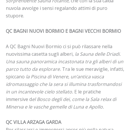
sorprendente sauna rotante
, che con la sua calda
nuvola avvolge i sensi regalando attimi di puro
stupore.
QC BAGNI NUOVI BORMIO E BAGNI VECCHI BORMIO
A QC Bagni Nuovi Bormio ci si può rilassare nella
nuovissima casetta sugli alberi,
la Sauna delle Driadi.
Una sauna panoramica incastonata tra gli alberi di un
parco tutto da esplorare.
Tra le sue meraviglie, infatti,
spiccano
la Piscina di Venere, un’antica vasca
idromassaggio che la sera si illumina trasformandosi
in un incantevole cielo stellato.
E le pratiche
immersive d
el Bosco degli dei, come la Sala relax di
Minerva e le vasche gemelle di Luna e Apollo.
QC VILLA ARZAGA GARDA
Per rilassarsi e immergersi ancor più nella natura