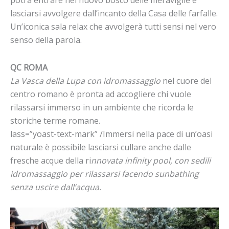
potrà entrare nel nuovo bosco delle meraviglie e
lasciarsi avvolgere dall’incanto della Casa delle farfalle.
Un’iconica sala relax che avvolgerà tutti sensi nel vero
senso della parola.
QC ROMA
La Vasca della Lupa con idromassaggio
nel cuore del
centro romano è pronta ad accogliere chi vuole
rilassarsi immerso in un ambiente che ricorda le
storiche terme romane.
lass=”yoast-text-mark” /Immersi nella pace di un’oasi
naturale è possibile lasciarsi cullare anche dalle
fresche acque della ri
nnovata infinity pool, con sedili
idromassaggio per rilassarsi facendo sunbathing
senza uscire dall’acqua.