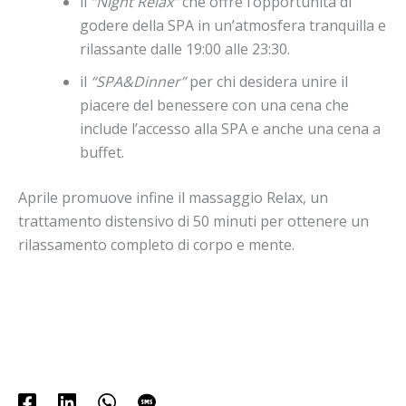
il
“Night Relax”
che offre l’opportunità di
godere della
SPA
in un’atmosfera tranquilla
e
rilassante dalle 19:00 alle 23:30.
il
“
SPA
&Dinner”
per chi desidera unire il
piacere del benessere con una cena che
include l’accesso alla
SPA
e
anche una cena a
buffet.
Aprile promuove infine il massaggio Relax, un
trattamento distensivo di 50 minuti per ottenere un
rilassamento completo di corpo
e
mente.