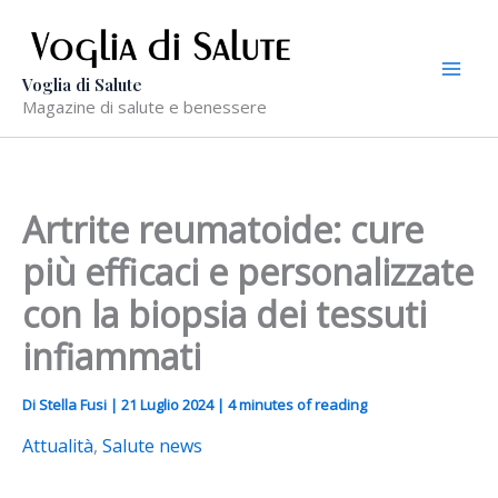
Vai
al
contenuto
Voglia di Salute
Magazine di salute e benessere
Artrite reumatoide: cure
più efficaci e personalizzate
con la biopsia dei tessuti
infiammati
Di
Stella Fusi
|
21 Luglio 2024
|
4 minutes of reading
Attualità
,
Salute news