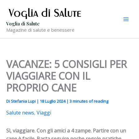
Vai
al
contenuto
Voglia di Salute
Magazine di salute e benessere
VACANZE: 5 CONSIGLI PER
VIAGGIARE CON IL
PROPRIO CANE
Di
Stefania Lupi
|
18 Luglio 2024
|
3 minutes of reading
Salute news
,
Viaggi
Sì, viaggiare. Con gli amici a 4 zampe.
Partire con un
cane è facile. Basta seguire poche regole pratiche.