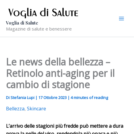
Vai
al
contenuto
Voglia di Salute
Magazine di salute e benessere
Le news della bellezza –
Retinolo anti-aging per il
cambio di stagione
Di
Stefania Lupi
|
17 Ottobre 2023
|
4 minutes of reading
Bellezza
,
Skincare
L’arrivo delle stagioni più fredde può mettere a dura
prova la pelle del viso, rendendola più opaca e più