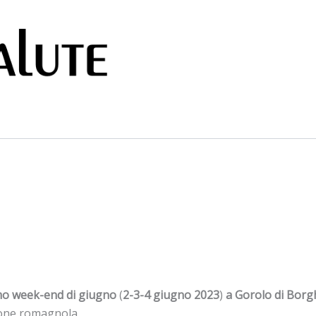
mo week-end di giugno
(
2-3-4 giugno 2023
)
a Gorolo di Borg
zione romagnola.