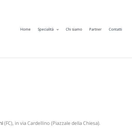
Home
Specialità
Chi siamo
Partner
Contatti
hi
(FC), in via Cardellino (Piazzale della Chiesa).