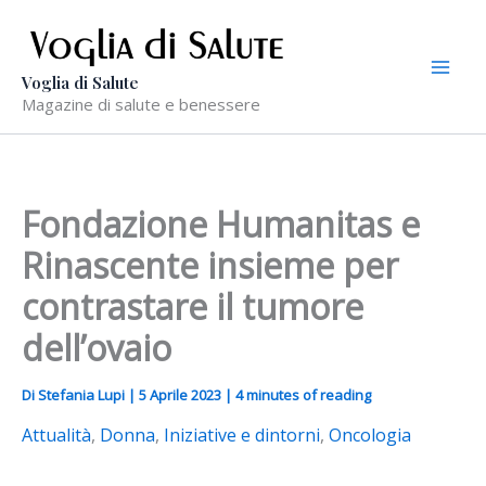
Vai
al
contenuto
Voglia di Salute
Magazine di salute e benessere
Fondazione Humanitas e
Rinascente insieme per
contrastare il tumore
dell’ovaio
Di
Stefania Lupi
|
5 Aprile 2023
|
4 minutes of reading
Attualità
,
Donna
,
Iniziative e dintorni
,
Oncologia